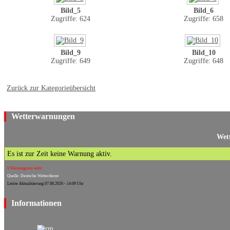
Bild_5
Bild_6
Zugriffe: 624
Zugriffe: 658
Bild_9
Bild_10
Zugriffe: 649
Zugriffe: 648
Zurück zur Kategorieübersicht
Wetterwarnungen
Wett
Es ist zur Zeit keine Warnung aktiv.
0 Warnung(en) aktiv
Quelle: Deutsche Wetterdienst
Letzte Aktualisierung 07.08.2026 - 14:09 Uhr
Informationen