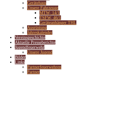
Gerätehaus
Unsere Fahrzeuge
MTW, 14/1
TSFW, 46/1
Geräteanhänger THL
Ausrüstung
Jahreskalender
Vereinsgeschichte
Aktuelle Presseberichte
Jugendfeuerwehr
Unsere Jugend
Bilder
Links
Partnerfeuerwehren
Partner