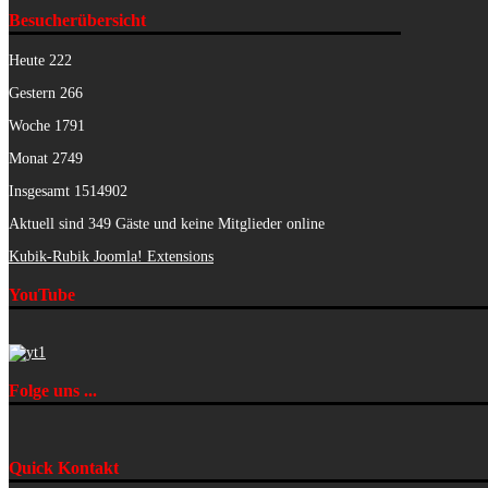
Besucherübersicht
Heute
222
Gestern
266
Woche
1791
Monat
2749
Insgesamt
1514902
Aktuell sind 349 Gäste und keine Mitglieder online
Kubik-Rubik Joomla! Extensions
YouTube
Folge uns ...
Quick Kontakt