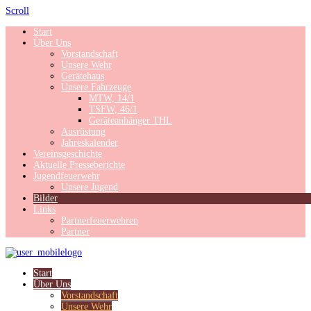
Scroll
Start
Über Uns
Vorstandschaft
Unsere Wehr
Gerätehaus
Unsere Fahrzeuge
MTW, 14/1
TSFW, 46/1
Geräteanhänger THL
Ausrüstung
Jahreskalender
Vereinsgeschichte
Aktuelle Presseberichte
Jugendfeuerwehr
Unsere Jugend
Bilder
Links
Partnerfeuerwehren
Partner
Start
Über Uns
Vorstandschaft
Unsere Wehr