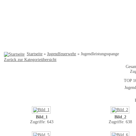
Startseite
»
Jugendfeuerwehr
» Jugendleistungsspange
Zurück zur Kategorieübersicht
Gesam
Zug
TOP 1
Jugend
Bild_1
Bild_2
Zugriffe: 643
Zugriffe: 638