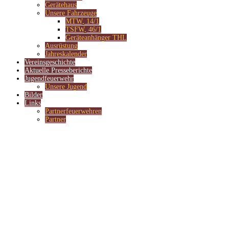
Gerätehaus
Unsere Fahrzeuge
MTW, 14/1
TSFW, 46/1
Geräteanhänger THL
Ausrüstung
Jahreskalender
Vereinsgeschichte
Aktuelle Presseberichte
Jugendfeuerwehr
Unsere Jugend
Bilder
Links
Partnerfeuerwehren
Partner