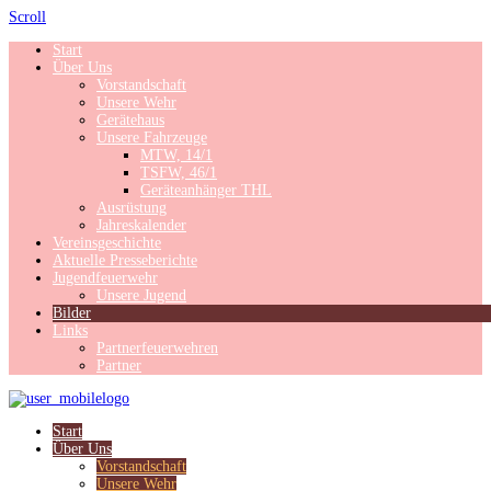
Scroll
Start
Über Uns
Vorstandschaft
Unsere Wehr
Gerätehaus
Unsere Fahrzeuge
MTW, 14/1
TSFW, 46/1
Geräteanhänger THL
Ausrüstung
Jahreskalender
Vereinsgeschichte
Aktuelle Presseberichte
Jugendfeuerwehr
Unsere Jugend
Bilder
Links
Partnerfeuerwehren
Partner
Start
Über Uns
Vorstandschaft
Unsere Wehr