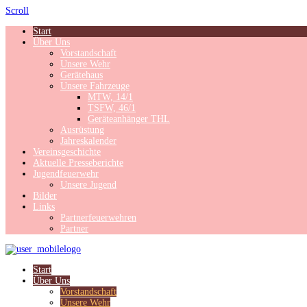
Scroll
Start
Über Uns
Vorstandschaft
Unsere Wehr
Gerätehaus
Unsere Fahrzeuge
MTW, 14/1
TSFW, 46/1
Geräteanhänger THL
Ausrüstung
Jahreskalender
Vereinsgeschichte
Aktuelle Presseberichte
Jugendfeuerwehr
Unsere Jugend
Bilder
Links
Partnerfeuerwehren
Partner
Start
Über Uns
Vorstandschaft
Unsere Wehr