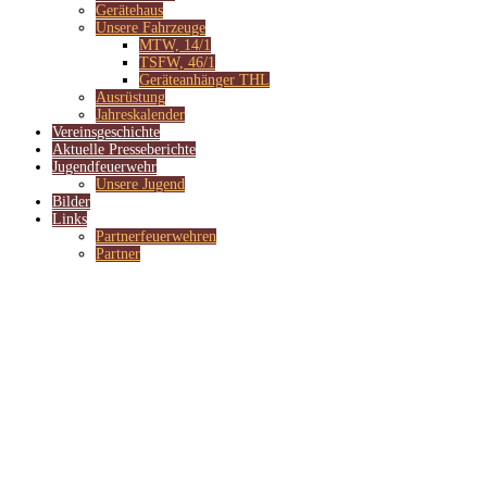
Gerätehaus
Unsere Fahrzeuge
MTW, 14/1
TSFW, 46/1
Geräteanhänger THL
Ausrüstung
Jahreskalender
Vereinsgeschichte
Aktuelle Presseberichte
Jugendfeuerwehr
Unsere Jugend
Bilder
Links
Partnerfeuerwehren
Partner